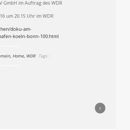
TV GmbH im Auftrag des WDR
016 um 20.15 Uhr im WDR
sehen/doku-am-
ghafen-koeln-bonn-100.html
emein
,
Home
,
WDR
Tags :