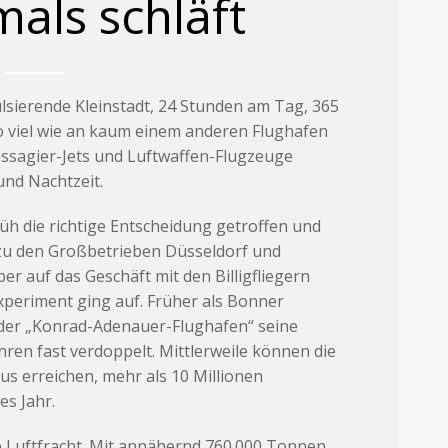
mals schläft
lsierende Kleinstadt, 24 Stunden am Tag, 365
so viel wie an kaum einem anderen Flughafen
assagier-Jets und Luftwaffen-Flugzeuge
und Nachtzeit.
üh die richtige Entscheidung getroffen und
 zu den Großbetrieben Düsseldorf und
r auf das Geschäft mit den Billigfliegern
Experiment ging auf. Früher als Bonner
 der „Konrad-Adenauer-Flughafen“ seine
hren fast verdoppelt. Mittlerweile können die
us erreichen, mehr als 10 Millionen
s Jahr.
ie Luftfracht. Mit annähernd 760.000 Tonnen